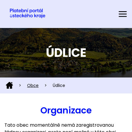
ÚDLICE
>
Obce
>
Údlice
Organizace
Tato obec momentálně nemá zaregistrovanou