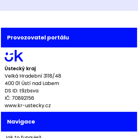
Provozovatel portálu
Ústecký kraj
Velká Hradební 3118/48
400 01 Ústí nad Labem
DS ID: t9zbsva
IČ: 70892156
www.kr-ustecky.cz
Navigace
Jak to funguje?