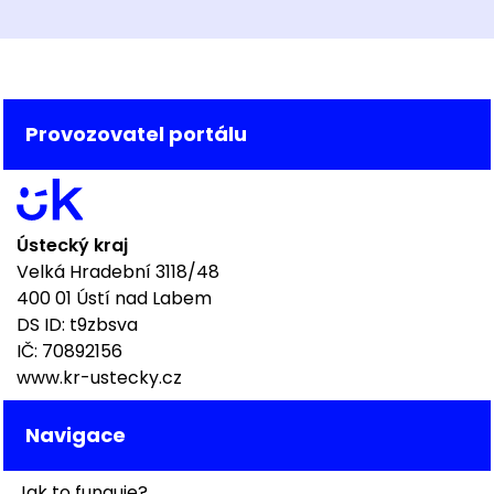
Provozovatel portálu
Ústecký kraj
Velká Hradební 3118/48
400 01 Ústí nad Labem
DS ID: t9zbsva
IČ: 70892156
www.kr-ustecky.cz
Navigace
Jak to funguje?