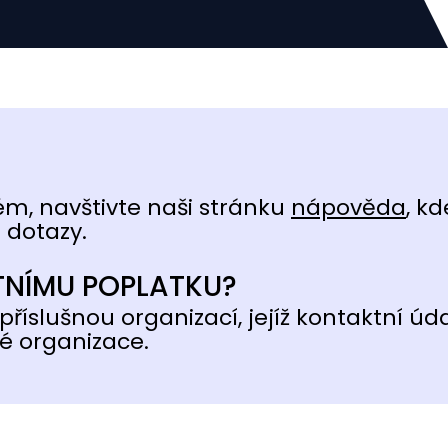
ém, navštivte naši stránku
nápověda
, kd
 dotazy.
TNÍMU POPLATKU?
příslušnou organizací, jejíž kontaktní úd
é organizace.