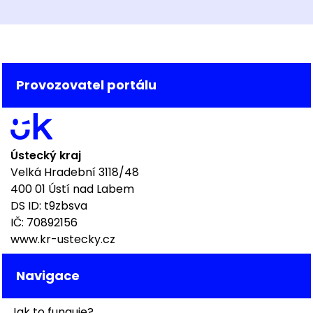
Provozovatel portálu
Ústecký kraj
Velká Hradební 3118/48
400 01 Ústí nad Labem
DS ID: t9zbsva
IČ: 70892156
www.kr-ustecky.cz
Navigace
Jak to funguje?