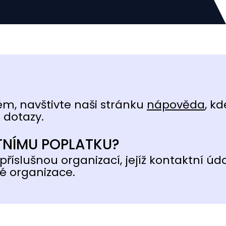
ém, navštivte naši stránku
nápověda
, kd
 dotazy.
TNÍMU POPLATKU?
příslušnou organizací, jejíž kontaktní úd
é organizace.