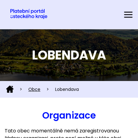
LOBENDAVA
>
Obce
>
Lobendava
Organizace
Tato obec momentálně nemá zaregistrovanou