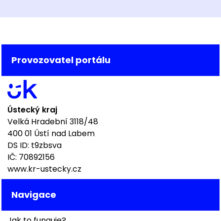
Provozovatel portálu
Ústecký kraj
Velká Hradební 3118/48
400 01 Ústí nad Labem
DS ID: t9zbsva
IČ: 70892156
www.kr-ustecky.cz
Navigace
Jak to funguje?