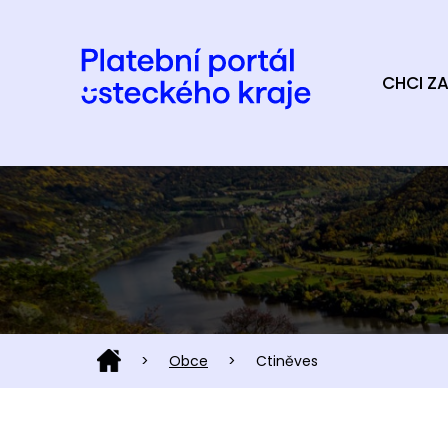
CHCI ZA
>
Obce
>
Ctiněves