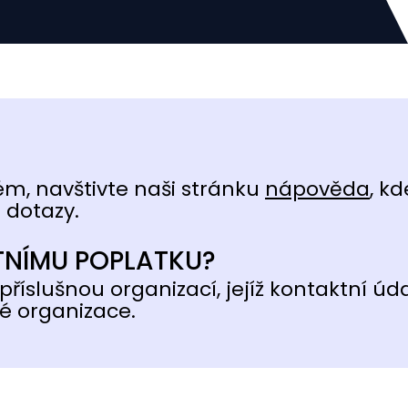
ém, navštivte naši stránku
nápověda
, kd
 dotazy.
TNÍMU POPLATKU?
příslušnou organizací, jejíž kontaktní úd
é organizace.