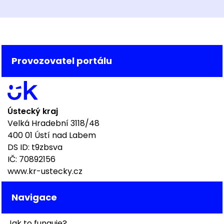
Provozovatel portálu
Ústecký kraj
Velká Hradební 3118/48
400 01 Ústí nad Labem
DS ID: t9zbsva
IČ: 70892156
www.kr-ustecky.cz
Navigace
Jak to funguje?