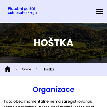
HOŠTKA
>
Obce
>
Hoštka
Organizace
Tato obec momentálně nemá zaregistrovanou