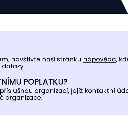
ém, navštivte naši stránku
nápověda
, kd
 dotazy.
TNÍMU POPLATKU?
příslušnou organizací, jejíž kontaktní úd
é organizace.