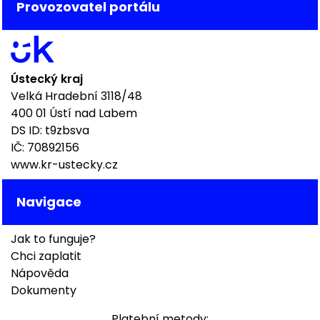
Provozovatel portálu
Ústecký kraj
Velká Hradební 3118/48
400 01 Ústí nad Labem
DS ID: t9zbsva
IČ: 70892156
www.kr-ustecky.cz
Navigace
Jak to funguje?
Chci zaplatit
Nápověda
Dokumenty
Platební metody: