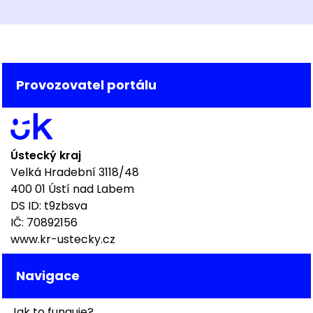
Provozovatel portálu
Ústecký kraj
Velká Hradební 3118/48
400 01 Ústí nad Labem
DS ID: t9zbsva
IČ: 70892156
www.kr-ustecky.cz
Navigace
Jak to funguje?