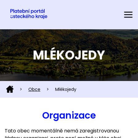
MLÉKOJEDY
>
Obce
>
Mlékojedy
Organizace
Tato obec momentálně nemá zaregistrovanou