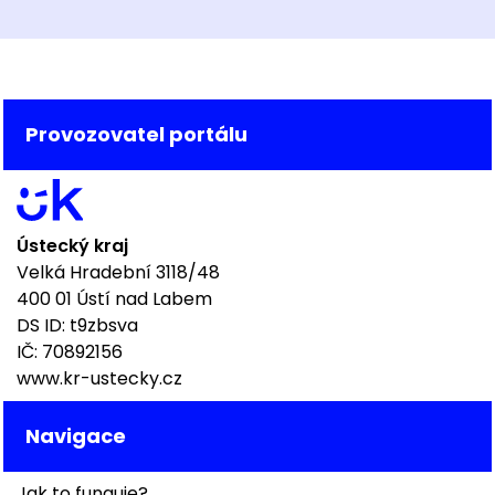
Provozovatel portálu
Ústecký kraj
Velká Hradební 3118/48
400 01 Ústí nad Labem
DS ID: t9zbsva
IČ: 70892156
www.kr-ustecky.cz
Navigace
Jak to funguje?