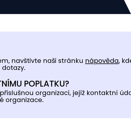
ém, navštivte naši stránku
nápověda
, kd
 dotazy.
TNÍMU POPLATKU?
příslušnou organizací, jejíž kontaktní úd
é organizace.