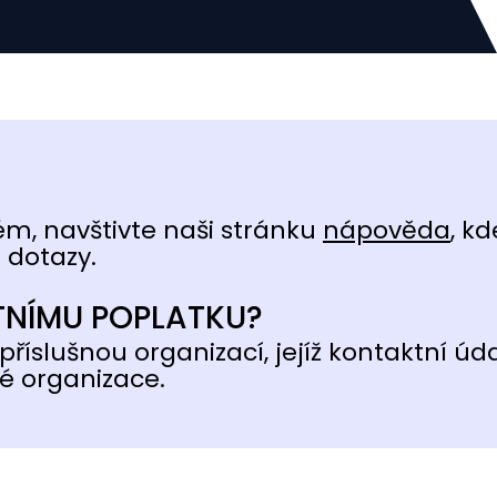
ém, navštivte naši stránku
nápověda
, kd
 dotazy.
TNÍMU POPLATKU?
příslušnou organizací, jejíž kontaktní úd
é organizace.