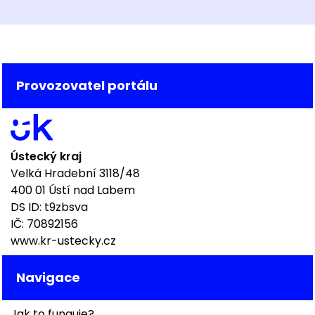
Provozovatel portálu
Ústecký kraj
Velká Hradební 3118/48
400 01 Ústí nad Labem
DS ID: t9zbsva
IČ: 70892156
www.kr-ustecky.cz
Navigace
Jak to funguje?