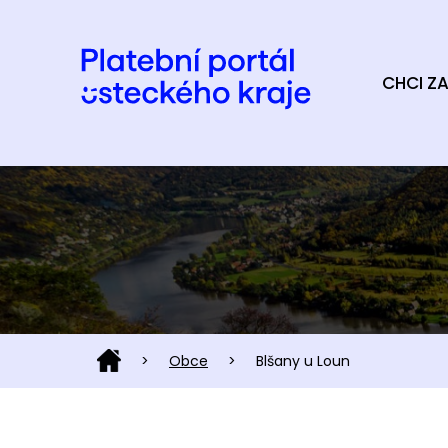
CHCI ZA
>
Obce
>
Blšany u Loun