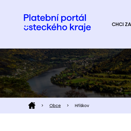
CHCI ZA
>
Obce
>
Hříškov