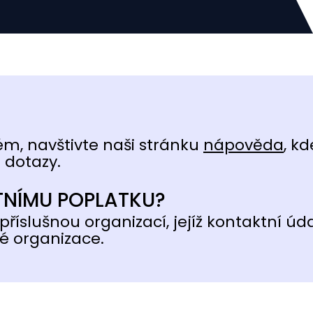
ém, navštivte naši stránku
nápověda
, kd
 dotazy.
TNÍMU POPLATKU?
příslušnou organizací, jejíž kontaktní úd
é organizace.