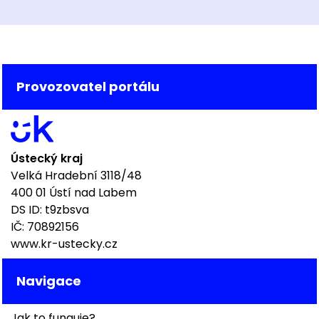
Provozovatel portálu
Ústecký kraj
Velká Hradební 3118/48
400 01 Ústí nad Labem
DS ID: t9zbsva
IČ: 70892156
www.kr-ustecky.cz
Navigace
Jak to funguje?