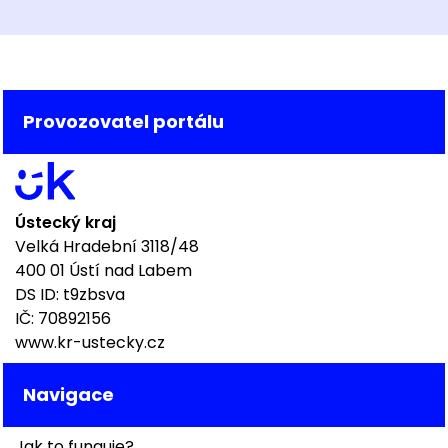
Provozovatel portálu
Ústecký kraj
Velká Hradební 3118/48
400 01 Ústí nad Labem
DS ID: t9zbsva
IČ: 70892156
www.kr-ustecky.cz
Navigace
Jak to funguje?