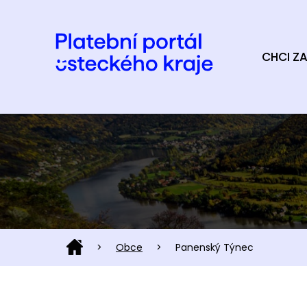
CHCI ZA
>
Obce
>
Panenský Týnec