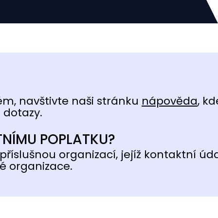
ém, navštivte naši stránku
nápověda
, kd
 dotazy.
TNÍMU POPLATKU?
příslušnou organizací, jejíž kontaktní úd
é organizace.