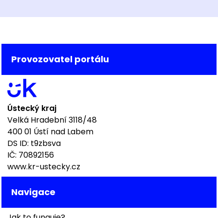
Provozovatel portálu
Ústecký kraj
Velká Hradební 3118/48
400 01 Ústí nad Labem
DS ID: t9zbsva
IČ: 70892156
www.kr-ustecky.cz
Navigace
Jak to funguje?