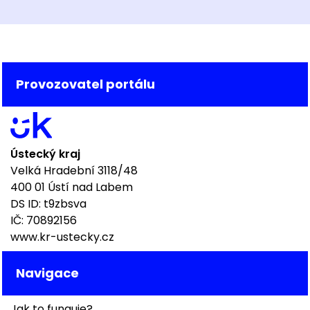
Provozovatel portálu
Ústecký kraj
Velká Hradební 3118/48
400 01 Ústí nad Labem
DS ID: t9zbsva
IČ: 70892156
www.kr-ustecky.cz
Navigace
Jak to funguje?