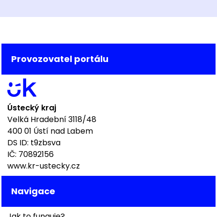
Provozovatel portálu
Ústecký kraj
Velká Hradební 3118/48
400 01 Ústí nad Labem
DS ID: t9zbsva
IČ: 70892156
www.kr-ustecky.cz
Navigace
Jak to funguje?