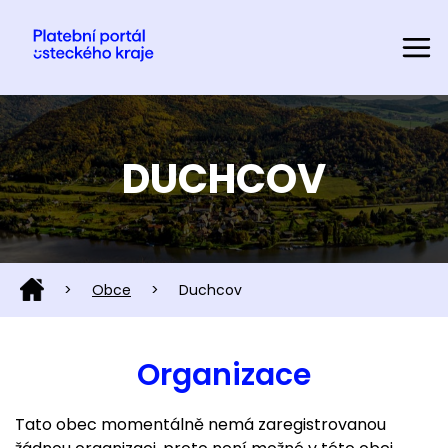
DUCHCOV
>
Obce
>
Duchcov
Organizace
Tato obec momentálně nemá zaregistrovanou