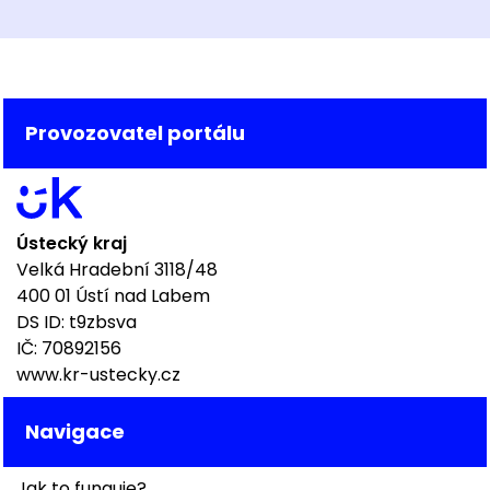
Provozovatel portálu
Ústecký kraj
Velká Hradební 3118/48
400 01 Ústí nad Labem
DS ID: t9zbsva
IČ: 70892156
www.kr-ustecky.cz
Navigace
Jak to funguje?