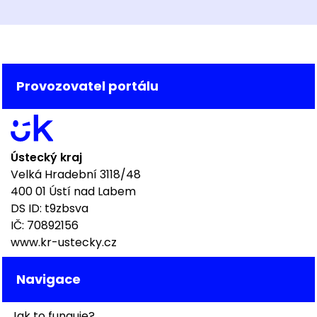
Provozovatel portálu
Ústecký kraj
Velká Hradební 3118/48
400 01 Ústí nad Labem
DS ID: t9zbsva
IČ: 70892156
www.kr-ustecky.cz
Navigace
Jak to funguje?