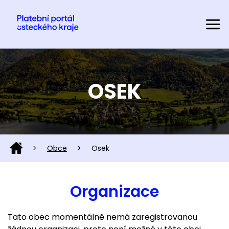
OSEK
>
Obce
>
Osek
Organizace
Tato obec momentálně nemá zaregistrovanou