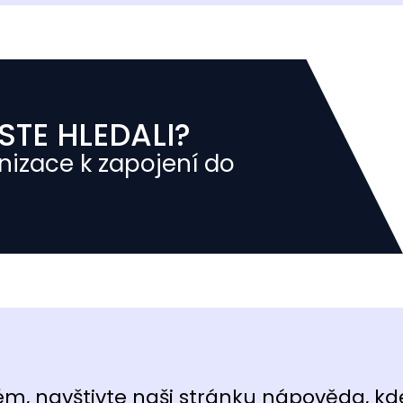
STE HLEDALI?
nizace k zapojení do
ém, navštivte naši stránku
nápověda
, kd