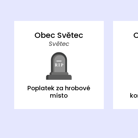
Obec Světec
O
Světec
Poplatek za hrobové
místo
ko