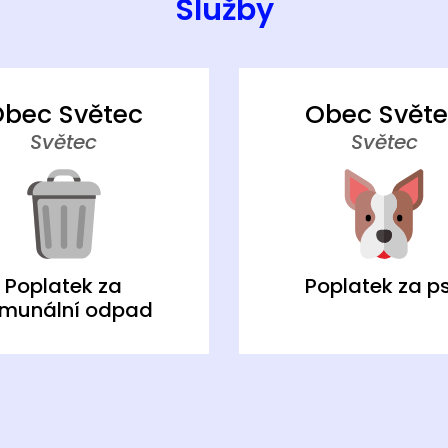
Služby
bec Světec
Obec Svět
Světec
Světec
Poplatek za
Poplatek za p
munální odpad