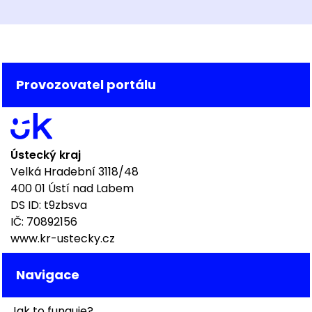
Provozovatel portálu
Ústecký kraj
Velká Hradební 3118/48
400 01 Ústí nad Labem
DS ID: t9zbsva
IČ: 70892156
www.kr-ustecky.cz
Navigace
Jak to funguje?