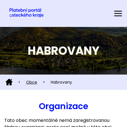
HABROVANY
>
Obce
>
Habrovany
Organizace
Tato obec momentálně nemá zaregistrovanou