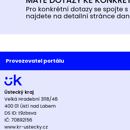
MÁTE DOTAZY KE KONKRÉ
Pro konkrétní dotazy se spojte s 
najdete na detailní stránce dan
Provozovatel portálu
Ústecký kraj
Velká Hradební 3118/48
400 01 Ústí nad Labem
DS ID: t9zbsva
IČ: 70892156
www.kr-ustecky.cz