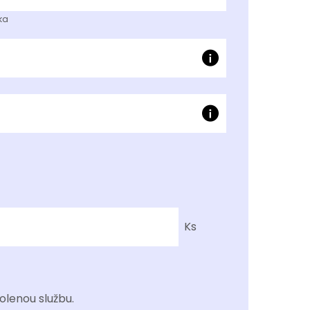
tka
Ks
olenou službu.