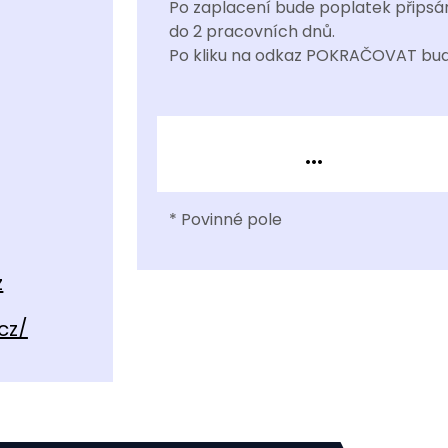
Po zaplacení bude poplatek připsán
do 2 pracovních dnů.
Po kliku na odkaz POKRAČOVAT bud
...
* Povinné pole
z
cz/