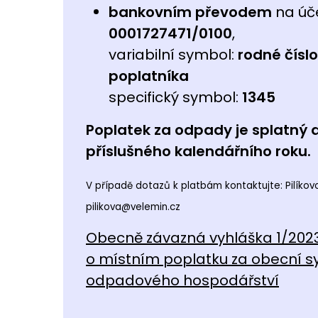
bankovním převodem
na úče
0001727471/0100
,
variabilní symbol:
rodné číslo
poplatníka
specifický symbol:
1345
Poplatek za odpady je splatný d
příslušného kalendářního roku.
V případě dotazů k platbám kontaktujte: Pilíkovo
pilikova@velemin.cz
Obecně závazná vyhláška 1/2023
o místním poplatku za obecní 
odpadového hospodářství