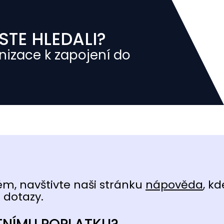
STE HLEDALI?
nizace k zapojení do
ém, navštivte naši stránku
nápověda
, kd
 dotazy.