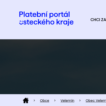
CHCI ZA
>
Obce
>
Velemín
>
Obec Velem