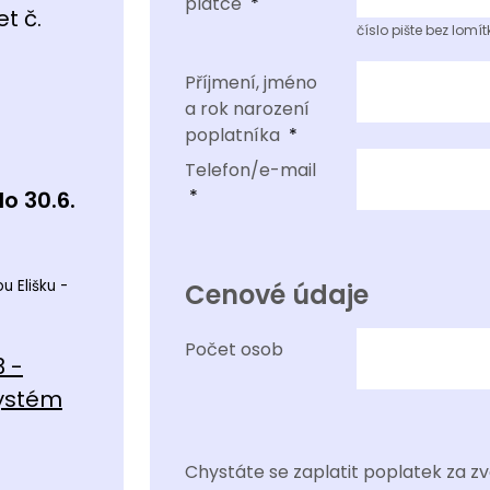
plátce
t č.
číslo pište bez lomí
Příjmení, jméno
a rok narození
poplatníka
Telefon/e-mail
o 30.6.
u Elišku -
Cenové údaje
Počet osob
 -
systém
Chystáte se zaplatit poplatek za zv